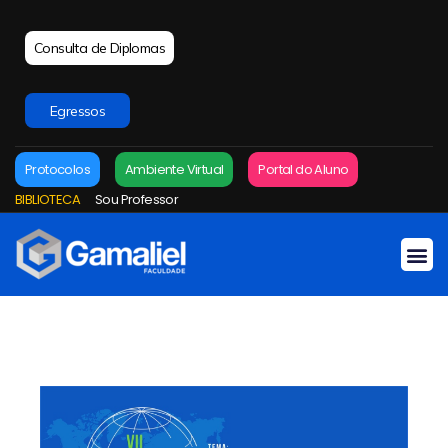
Consulta de Diplomas
Egressos
Protocolos
Ambiente Virtual
Portal do Aluno
BIBLIOTECA
Sou Professor