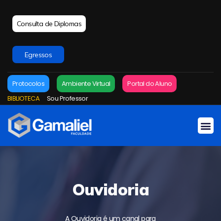
Consulta de Diplomas
Egressos
Protocolos
Ambiente Virtual
Portal do Aluno
BIBLIOTECA
Sou Professor
Ouvidoria
A Ouvidoria é um canal para