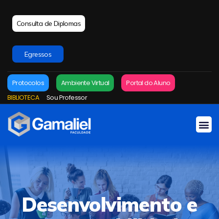
Consulta de Diplomas
Egressos
Protocolos
Ambiente Virtual
Portal do Aluno
BIBLIOTECA
Sou Professor
Desenvolvimento e