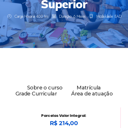
Superior
Carga Horária 400 hrs
Duração: 6 Meses
Modalidade: EAD
Sobre o curso
Matrícula
Grade Curricular
Área de atuação
Parcelas Valor Integral:
R$ 214,00