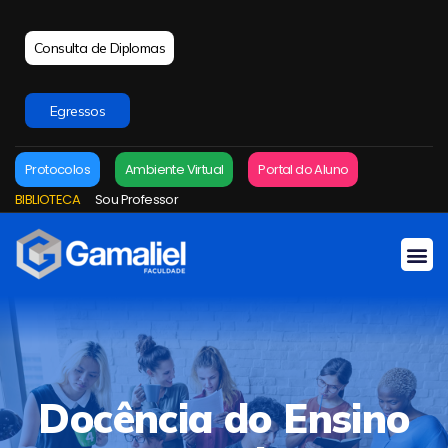
Consulta de Diplomas
Egressos
Protocolos
Ambiente Virtual
Portal do Aluno
BIBLIOTECA
Sou Professor
Docência do Ensino