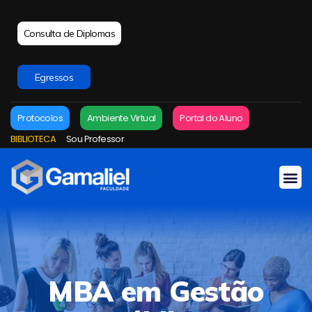
Consulta de Diplomas
Egressos
Protocolos
Ambiente Virtual
Portal do Aluno
BIBLIOTECA
Sou Professor
MBA em Gestão