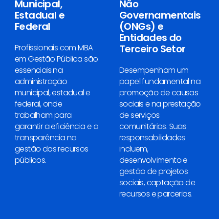
Municipal,
Não
Estadual e
Governamentais
Federal
(ONGs) e
Entidades do
Profissionais com MBA
Terceiro Setor
em Gestão Pública são
essenciais na
Desempenham um
administração
papel fundamental na
municipal, estadual e
promoção de causas
federal, onde
sociais e na prestação
trabalham para
de serviços
garantir a eficiência e a
comunitários. Suas
transparência na
responsabilidades
gestão dos recursos
incluem,
públicos.
desenvolvimento e
gestão de projetos
sociais, captação de
recursos e parcerias.