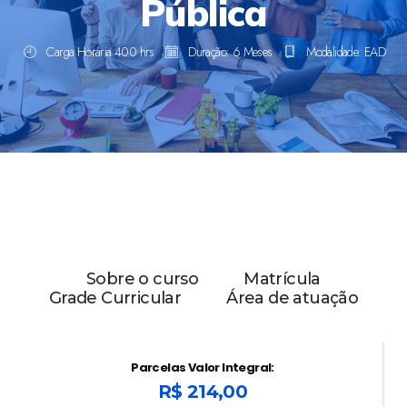
Pública
Carga Horária 400 hrs
Duração: 6 Meses
Modalidade: EAD
Sobre o curso
Matrícula
Grade Curricular
Área de atuação
Parcelas Valor Integral:
R$ 214,00