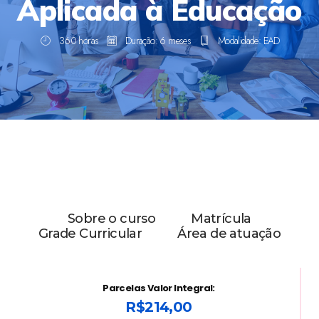
Aplicada à Educação
360 horas
Duração: 6 meses
Modalidade: EAD
Sobre o curso
Matrícula
Grade Curricular
Área de atuação
Parcelas Valor Integral:
R$214,00