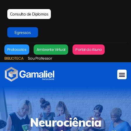
Consulta de Diplomas
Egressos
Protocolos
Ambiente Virtual
Portal do Aluno
BIBLIOTECA
Sou Professor
Neurociência