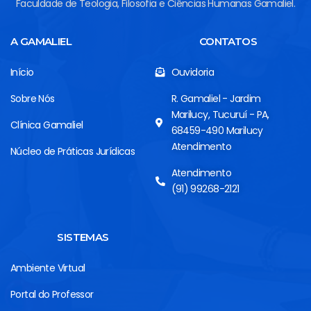
Faculdade de Teologia, Filosofia e Ciências Humanas Gamaliel.
A GAMALIEL
CONTATOS
Início
Ouvidoria
Sobre Nós
R. Gamaliel - Jardim
Marilucy, Tucuruí - PA,
Clínica Gamaliel
68459-490 Marilucy
Atendimento
Núcleo de Práticas Jurídicas
Atendimento
(91) 99268-2121
SISTEMAS
Ambiente Virtual
Portal do Professor