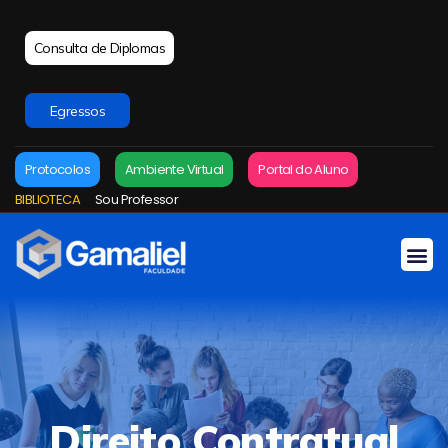
Consulta de Diplomas
Egressos
Protocolos
Ambiente Virtual
Portal do Aluno
BIBLIOTECA
Sou Professor
Direito Contratual