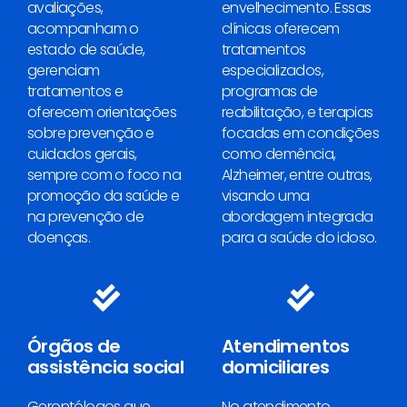
avaliações,
envelhecimento. Essas
acompanham o
clínicas oferecem
estado de saúde,
tratamentos
gerenciam
especializados,
tratamentos e
programas de
oferecem orientações
reabilitação, e terapias
sobre prevenção e
focadas em condições
cuidados gerais,
como demência,
sempre com o foco na
Alzheimer, entre outras,
promoção da saúde e
visando uma
na prevenção de
abordagem integrada
doenças.
para a saúde do idoso.
Órgãos de
Atendimentos
assistência social
domiciliares
Gerontólogos que
No atendimento