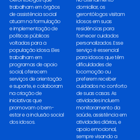
trabalham em órgãos
domiciliar, os
de assistência social
gerontólogos visitam
atuam na formulação
idosos em suas
e implementação de
residências para
políticas públicas
fornecer cuidados
voltadas para a
personalizados. Esse
população idosa. Eles
serviço é essencial
trabalham em
para idosos que têm
programas de apoio
dificuldades de
social, oferecem
locomoção ou
serviços de orientação
preferem receber
e suporte, e colaboram
cuidados no conforto
na criação de
de suas casas. As
iniciativas que
atividades incluem
promovam o bem-
monitoramento da
estar e a inclusão social
saúde, assistência em
dos idosos.
atividades diárias, e
apoio emocional,
sempre visando a