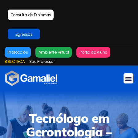
Consulta de Diplomas
Egressos
Protocolos
Ambiente Virtual
Portal do Aluno
BIBLIOTECA
Sou Professor
Tecnólogo em
Gerontologia –