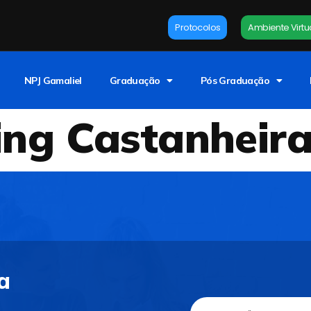
Protocolos
Ambiente Virtu
NPJ Gamaliel
Graduação
Pós Graduação
ing Castanheir
a