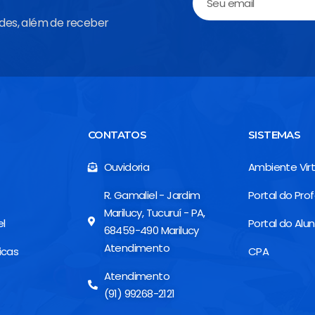
ades, além de receber
CONTATOS
SISTEMAS
Ouvidoria
Ambiente Virt
R. Gamaliel - Jardim
Portal do Pro
Marilucy, Tucuruí - PA,
el
Portal do Alu
68459-490 Marilucy
Atendimento
icas
CPA
Atendimento
(91) 99268-2121