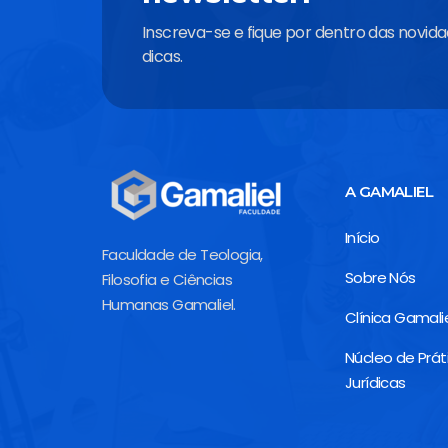
Inscreva-se e fique por dentro das novid
dicas.
A GAMALIEL
Início
Faculdade de Teologia,
Sobre Nós
Filosofia e Ciências
Humanas Gamaliel.
Clínica Gamali
Núcleo de Prát
Jurídicas