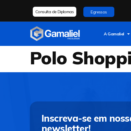
Consulta de Diplomas
Egressos
A Gamaliel
Polo Shopp
Inscreva-se em noss
newsletter!