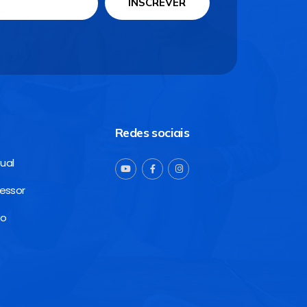
INSCREVER
Redes sociais
ual
fessor
no