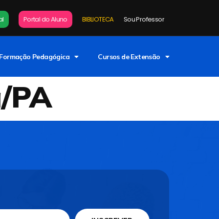
al
Portal do Aluno
BIBLIOTECA
Sou Professor
Formação Pedagógica
Cursos de Extensão
a/PA