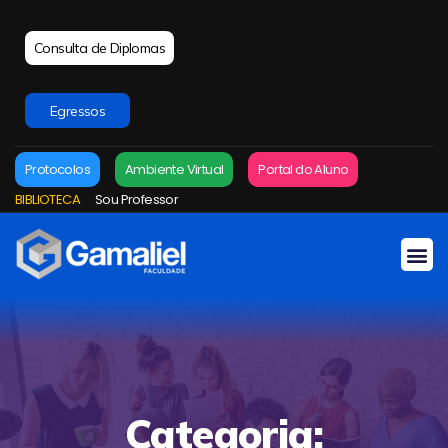
Consulta de Diplomas
Egressos
Protocolos
Ambiente Virtual
Portal do Aluno
BIBLIOTECA
Sou Professor
Categoria: