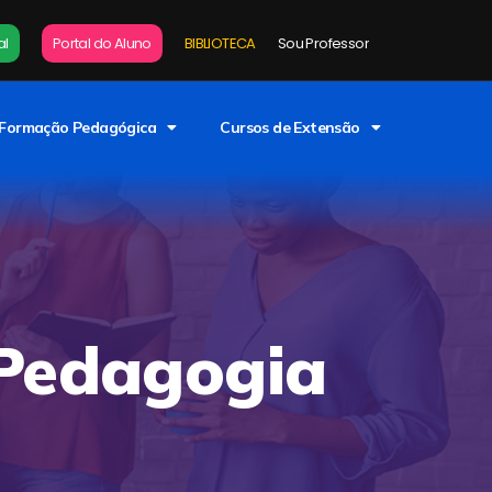
al
Portal do Aluno
BIBLIOTECA
Sou Professor
Formação Pedagógica
Cursos de Extensão
 Pedagogia