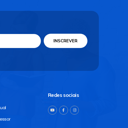
INSCREVER
Redes sociais
ual
fessor