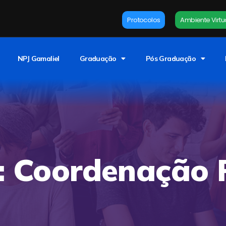
Protocolos
Ambiente Virtu
NPJ Gamaliel
Graduação
Pós Graduação
: Coordenação