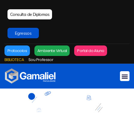
Consulta de Diplomas
Egressos
Protocolos
Ambiente Virtual
Portal do Aluno
BIBLIOTECA
Sou Professor