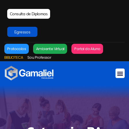
Consulta de Diplomas
Egressos
Protocolos
Ambiente Virtual
Portal do Aluno
BIBLIOTECA
Sou Professor