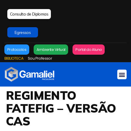
Consulta de Diplomas
Egressos
Protocolos
Ambiente Virtual
Portal do Aluno
BIBLIOTECA
Sou Professor
REGIMENTO
FATEFIG – VERSÃO
CAS