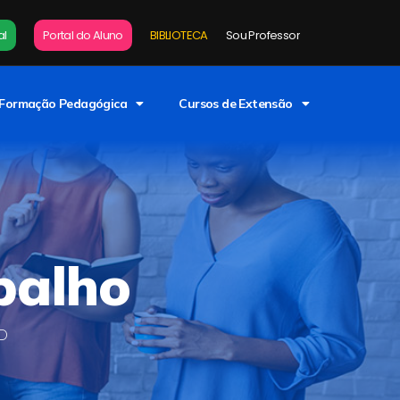
al
Portal do Aluno
BIBLIOTECA
Sou Professor
Formação Pedagógica
Cursos de Extensão
balho
AD