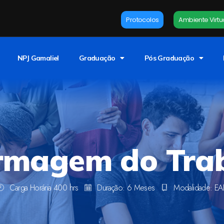
Protocolos
Ambiente Virtu
NPJ Gamaliel
Graduação
Pós Graduação
rmagem do Tra
Carga Horária 400 hrs
Duração: 6 Meses
Modalidade: E