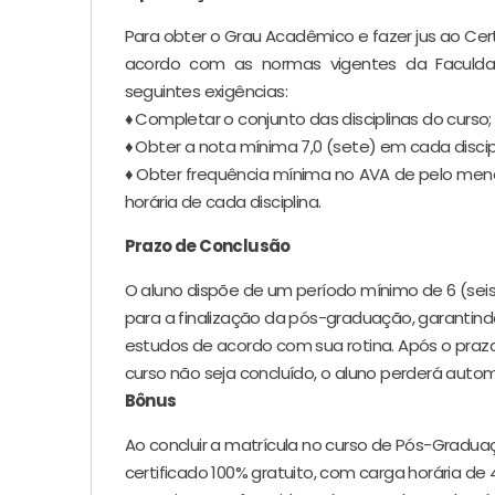
Para obter o Grau Acadêmico e fazer jus ao Cert
acordo com as normas vigentes da Faculdad
seguintes exigências:
♦
Completar o conjunto das disciplinas do curso;
♦
Obter a nota mínima 7,0 (sete) em cada discipl
♦
Obter frequência mínima no AVA de pelo meno
horária de cada disciplina.
Prazo de Conclusão
O aluno dispõe de um período mínimo de 6 (se
para a finalização da pós-graduação, garantindo
estudos de acordo com sua rotina. Após o praz
curso não seja concluído, o aluno perderá auto
Bônus
Ao concluir a matrícula no curso de Pós-Graduaçã
certificado 100% gratuito, com carga horária de 