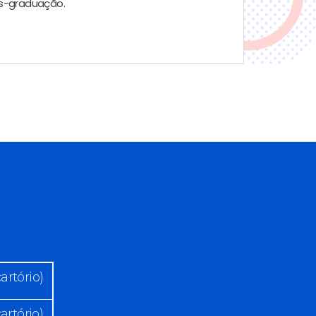
ós-graduação.
artório)
artório)