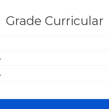
Grade Curricular
o
o